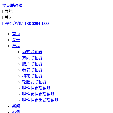
罗克联轴器

导航

关闭

服务热线：
138-5294-1888
首页
关于
产品
齿式联轴器
万向联轴器
膜片联轴器
卷筒联轴器
梅花联轴器
轮胎式联轴器
弹性柱销联轴器
弹性套柱销联轴器
弹性柱销齿式联轴器
新闻
案例