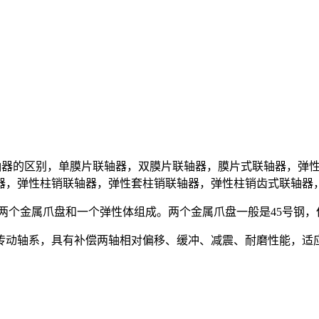
双膜片联轴器的区别，单膜片联轴器，双膜片联轴器，膜片式联轴器
器，弹性柱销联轴器，弹性套柱销联轴器，弹性柱销齿式联轴器
两个金属爪盘和一个弹性体组成。两个金属爪盘一般是45号钢
系，具有补偿两轴相对偏移、缓冲、减震、耐磨性能，适应场合普遍，传